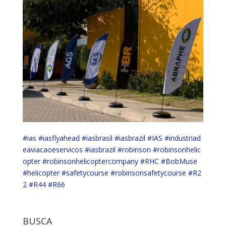
#ias
#iasflyahead
#iasbrasil
#iasbrazil
#IAS
#industriad
eaviacaoeservicos
#iasbrazil
#robinson
#robinsonhelic
opter
#robinsonhelicoptercompany
#RHC
#BobMuse
#helicopter
#safetycourse
#robinsonsafetycourse
#R2
2
#R44
#R66
BUSCA