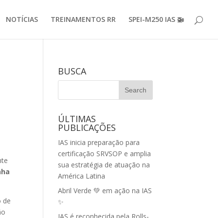
NOTÍCIAS
TREINAMENTOS RR
SPEI-M250 IAS 🚁
BUSCA
ÚLTIMAS
PUBLICAÇÕES
IAS inicia preparação para
certificação SRVSOP e amplia
nte
sua estratégia de atuação na
nha
América Latina
Abril Verde 💚 em ação na IAS
o de
✨
ão
IAS é reconhecida pela Rolls-