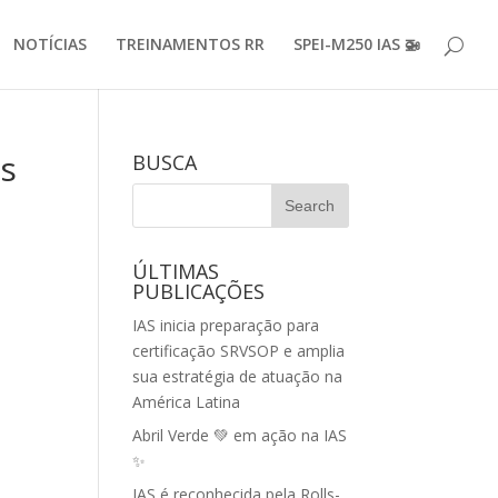
NOTÍCIAS
TREINAMENTOS RR
SPEI-M250 IAS 🚁
os
BUSCA
ÚLTIMAS
PUBLICAÇÕES
IAS inicia preparação para
certificação SRVSOP e amplia
sua estratégia de atuação na
América Latina
Abril Verde 💚 em ação na IAS
✨
IAS é reconhecida pela Rolls-