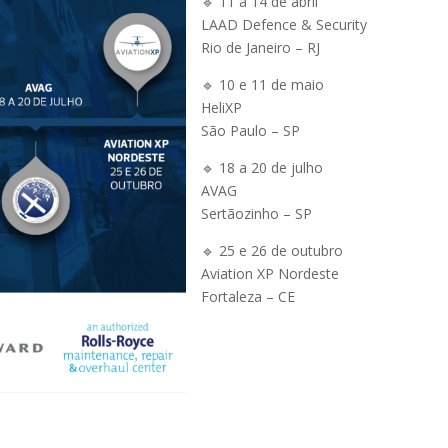
🔹 11 a 14 de abril
LAAD Defence & Security
Rio de Janeiro – RJ
🔹 10 e 11 de maio
HeliXP
São Paulo – SP
🔹 18 a 20 de julho
AVAG
Sertãozinho – SP
🔹 25 e 26 de outubro
Aviation XP Nordeste
Fortaleza – CE